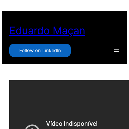
Pular
para
o
Eduardo Maçan
conteúdo
Follow on LinkedIn