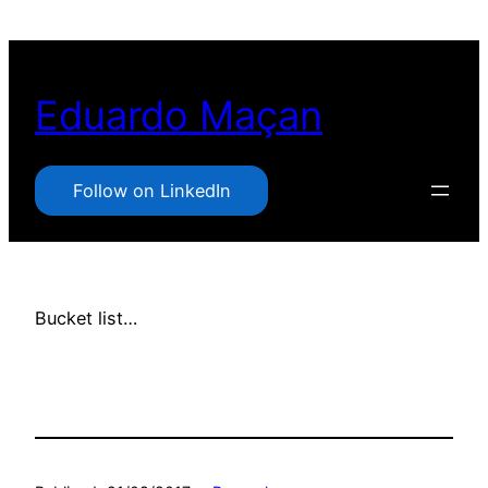
Pular
para
o
Eduardo Maçan
conteúdo
Follow on LinkedIn
Bucket list…