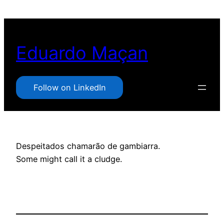
Pular
para
o
Eduardo Maçan
conteúdo
Follow on LinkedIn
Despeitados chamarão de gambiarra.
Some might call it a cludge.