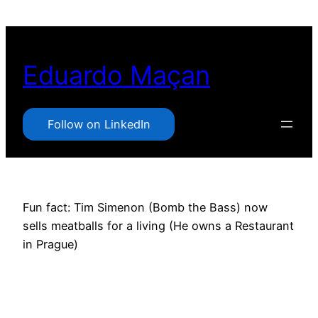
Pular
para
o
Eduardo Maçan
conteúdo
Follow on LinkedIn
Fun fact: Tim Simenon (Bomb the Bass) now
sells meatballs for a living (He owns a Restaurant
in Prague)