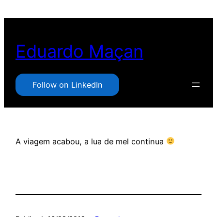
Pular
para
o
Eduardo Maçan
conteúdo
Follow on LinkedIn
A viagem acabou, a lua de mel continua