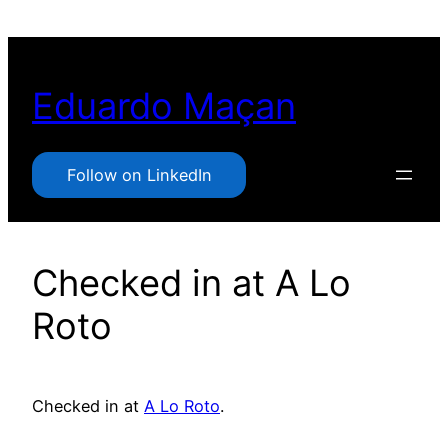
Pular
para
o
Eduardo Maçan
conteúdo
Follow on LinkedIn
Checked in at A Lo
Roto
Checked in at
A Lo Roto
.