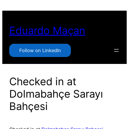
Pular
para
o
Eduardo Maçan
conteúdo
Follow on LinkedIn
Checked in at
Dolmabahçe Sarayı
Bahçesi