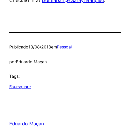
Checked in at
Dolmabahçe Sarayı Bahçesi
.
Publicado
13/08/2018
em
Pessoal
por
Eduardo Maçan
Tags:
Foursquare
Eduardo Maçan