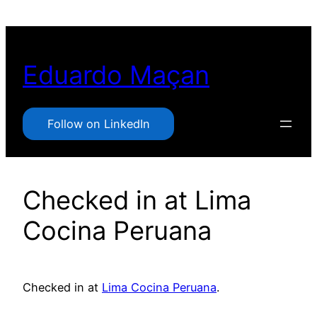
Pular
para
o
Eduardo Maçan
conteúdo
Follow on LinkedIn
Checked in at Lima
Cocina Peruana
Checked in at
Lima Cocina Peruana
.