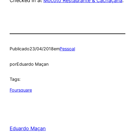
Checked in at
Mocotó Restaurante & Cachaçaria
.
Publicado
23/04/2018
em
Pessoal
por
Eduardo Maçan
Tags:
Foursquare
Eduardo Maçan