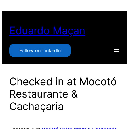
Pular
para
o
Eduardo Maçan
conteúdo
Follow on LinkedIn
Checked in at Mocotó
Restaurante &
Cachaçaria