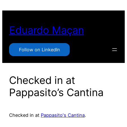
Pular
para
o
Eduardo Maçan
conteúdo
Follow on LinkedIn
Checked in at
Pappasito’s Cantina
Checked in at
Pappasito's Cantina
.