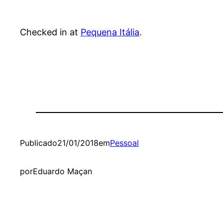
Checked in at
Pequena Itália
.
Publicado
21/01/2018
em
Pessoal
por
Eduardo Maçan