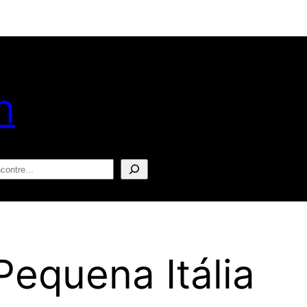
n
squisar
Pequena Itália