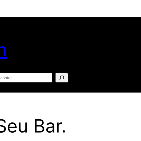
n
squisar
Seu Bar.