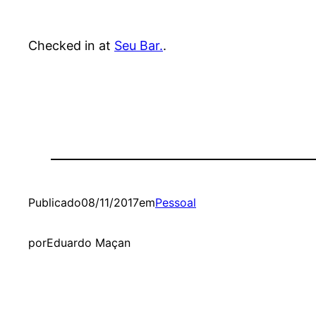
Checked in at
Seu Bar.
.
Publicado
08/11/2017
em
Pessoal
por
Eduardo Maçan