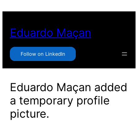
Pular
para
o
Eduardo Maçan
conteúdo
Follow on LinkedIn
Eduardo Maçan added
a temporary profile
picture.