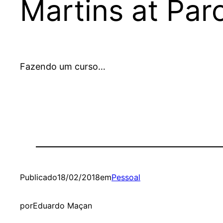
Martins at Paro
Fazendo um curso…
Publicado
18/02/2018
em
Pessoal
por
Eduardo Maçan