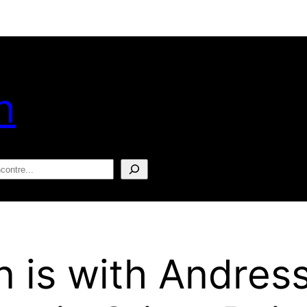
n
squisar
is with Andress