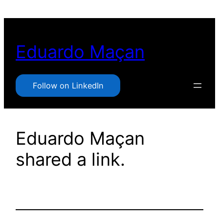
Pular
para
o
Eduardo Maçan
conteúdo
Follow on LinkedIn
Eduardo Maçan
shared a link.