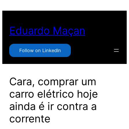
Pular
para
o
Eduardo Maçan
conteúdo
Follow on LinkedIn
Cara, comprar um
carro elétrico hoje
ainda é ir contra a
corrente