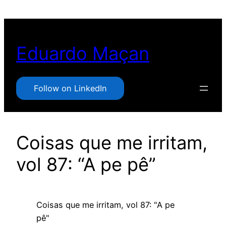
Pular
para
o
Eduardo Maçan
conteúdo
Follow on LinkedIn
Coisas que me irritam,
vol 87: “A pe pê”
Coisas que me irritam, vol 87: "A pe
pê"