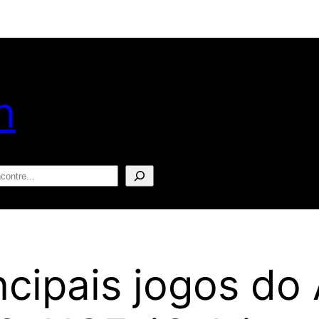
n
squisar
cipais jogos do 