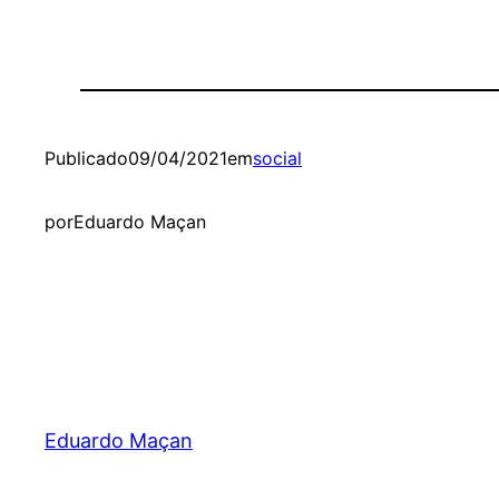
Publicado
09/04/2021
em
social
por
Eduardo Maçan
Eduardo Maçan