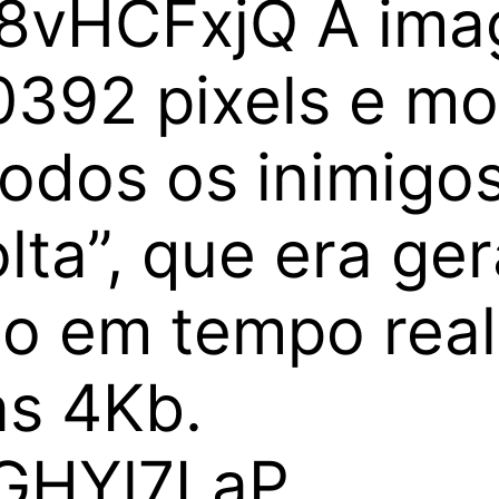
Ha8vHCFxjQ A im
392 pixels e mo
todos os inimigo
lta”, que era g
o em tempo real
s 4Kb.
YGHYl7LaP