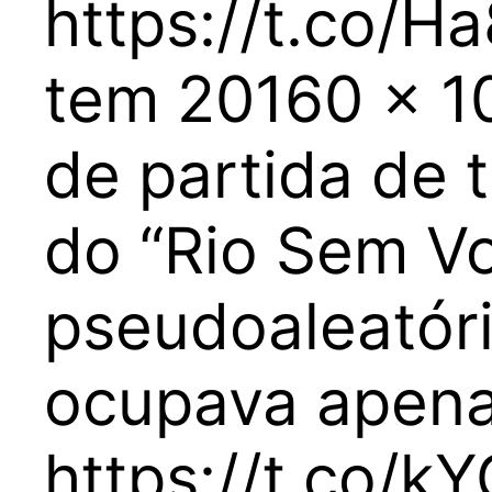
https://t.co/
tem 20160 x 10
de partida de 
do “Rio Sem Vo
pseudoaleatóri
ocupava apena
https://t.co/k