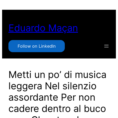
Pular
para
o
Eduardo Maçan
conteúdo
Follow on LinkedIn
Metti un po’ di musica
leggera Nel silenzio
assordante Per non
cadere dentro al buco