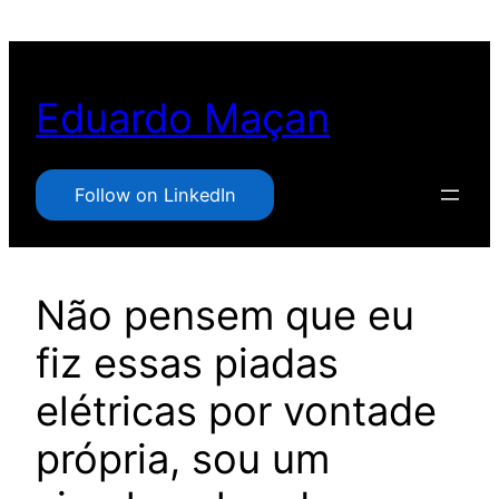
Pular
para
o
Eduardo Maçan
conteúdo
Follow on LinkedIn
Não pensem que eu
fiz essas piadas
elétricas por vontade
própria, sou um