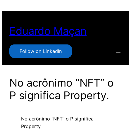
Pular
para
o
Eduardo Maçan
conteúdo
Follow on LinkedIn
No acrônimo “NFT” o
P significa Property.
No acrônimo “NFT” o P significa
Property.