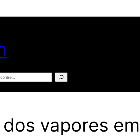
n
squisar
s dos vapores em