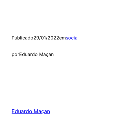
Publicado
29/01/2022
em
social
por
Eduardo Maçan
Eduardo Maçan