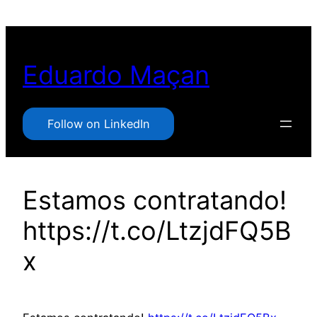
Pular
para
o
Eduardo Maçan
conteúdo
Follow on LinkedIn
Estamos contratando!
https://t.co/LtzjdFQ5B
x