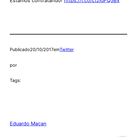
Estamos contratando!
https://t.co/LtzjdFQ5Bx
Publicado
20/10/2017
em
Twitter
por
Tags:
Eduardo Maçan