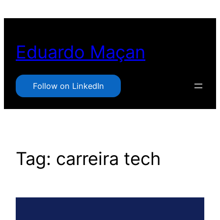
Pular
para
o
Eduardo Maçan
conteúdo
Follow on LinkedIn
Tag:
carreira tech