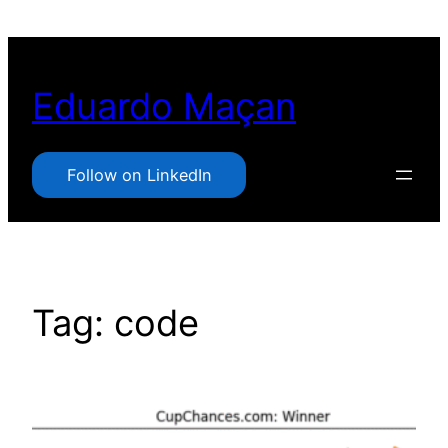
Pular
para
o
Eduardo Maçan
conteúdo
Follow on LinkedIn
Tag:
code