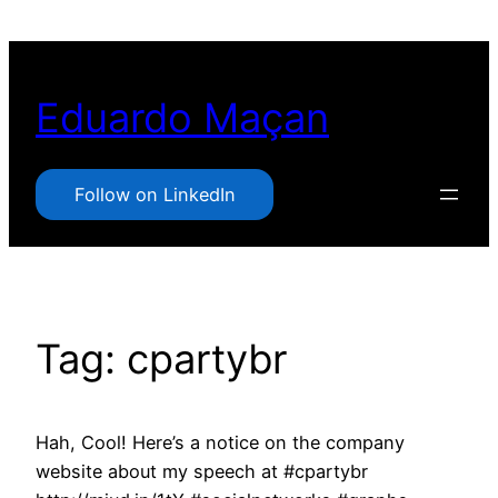
Pular
para
o
Eduardo Maçan
conteúdo
Follow on LinkedIn
Tag:
cpartybr
Hah, Cool! Here’s a notice on the company
website about my speech at #cpartybr