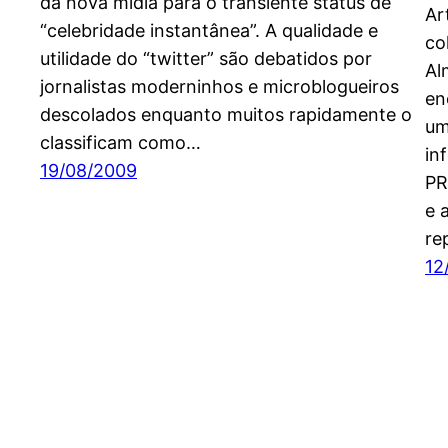
da nova mídia para o transiente status de
Ar
“celebridade instantânea”. A qualidade e
co
utilidade do “twitter” são debatidos por
Al
jornalistas moderninhos e microblogueiros
en
descolados enquanto muitos rapidamente o
um
classificam como…
in
19/08/2009
PR
e 
re
12