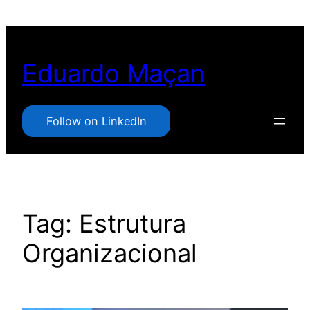
Pular
para
o
Eduardo Maçan
conteúdo
Follow on LinkedIn
Tag:
Estrutura
Organizacional