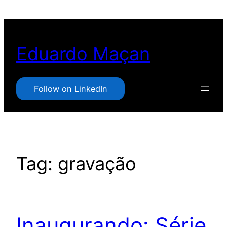
Pular
para
o
Eduardo Maçan
conteúdo
Follow on LinkedIn
Tag:
gravação
Inaugurando: Série