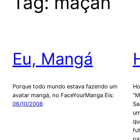
Tag:
maçan
Eu, Mangá
Porque todo mundo estava fazendo um
Ho
avatar mangá, no FaceYourManga Eis:
“M
06/10/2008
Sa
um
qu
fu
na