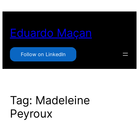
Pular
para
o
Eduardo Maçan
conteúdo
Follow on LinkedIn
Tag:
Madeleine
Peyroux