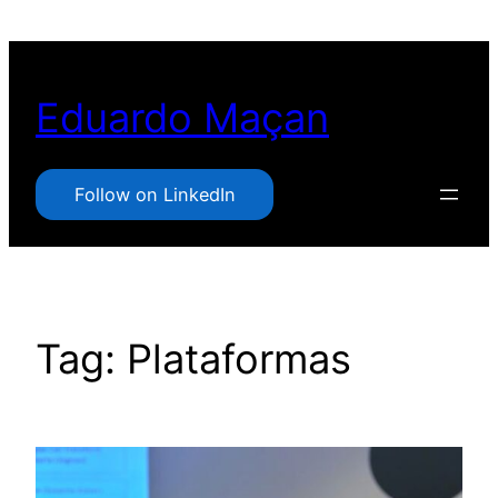
Pular
para
o
Eduardo Maçan
conteúdo
Follow on LinkedIn
Tag:
Plataformas