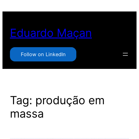
Pular
para
o
Eduardo Maçan
conteúdo
Follow on LinkedIn
Tag:
produção em
massa