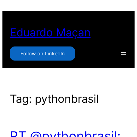
Pular
para
o
Eduardo Maçan
conteúdo
Follow on LinkedIn
Tag:
pythonbrasil
RT @pythonbrasil: