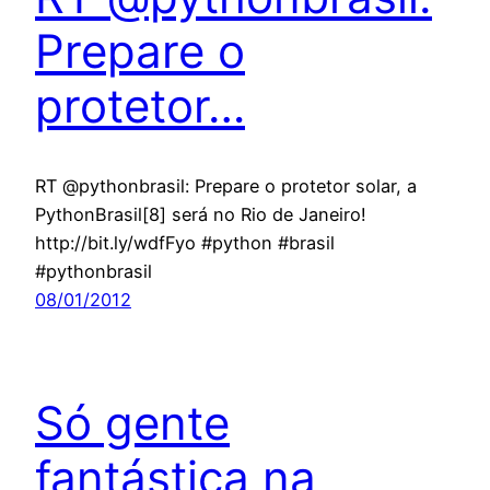
Prepare o
protetor…
RT @pythonbrasil: Prepare o protetor solar, a
PythonBrasil[8] será no Rio de Janeiro!
http://bit.ly/wdfFyo #python #brasil
#pythonbrasil
08/01/2012
Só gente
fantástica na