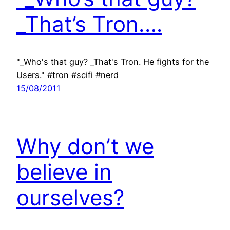
_That’s Tron.…
"_Who's that guy? _That's Tron. He fights for the
Users." #tron #scifi #nerd
15/08/2011
Why don’t we
believe in
ourselves?