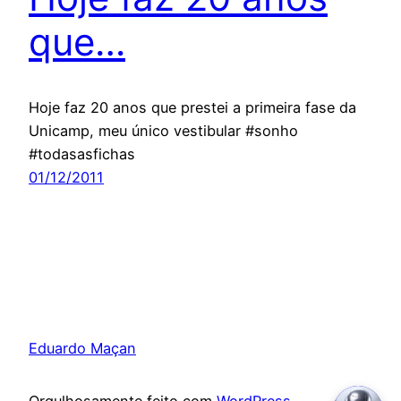
que…
Hoje faz 20 anos que prestei a primeira fase da
Unicamp, meu único vestibular #sonho
#todasasfichas
01/12/2011
Eduardo Maçan
Orgulhosamente feito com
WordPress