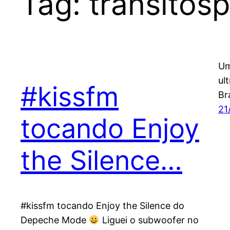
Tag:
transitosp
Um
ul
#kissfm
Br
21
tocando Enjoy
the Silence…
#kissfm tocando Enjoy the Silence do
Depeche Mode
Liguei o subwoofer no