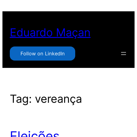
Pular
para
o
Eduardo Maçan
conteúdo
Follow on LinkedIn
Tag:
vereança
Eleições