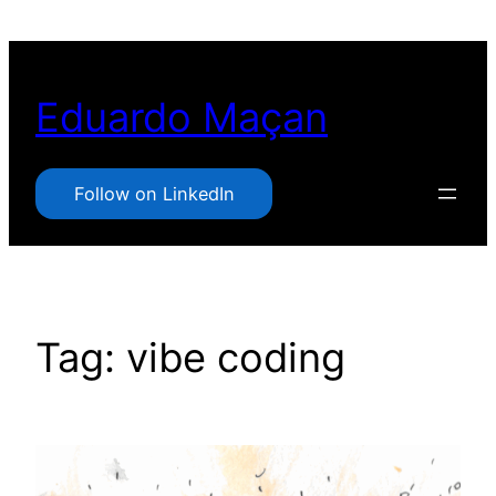
Pular
para
o
Eduardo Maçan
conteúdo
Follow on LinkedIn
Tag:
vibe coding