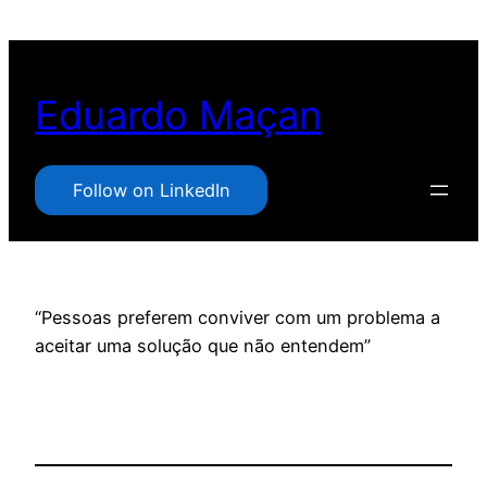
Pular
para
o
Eduardo Maçan
conteúdo
Follow on LinkedIn
“Pessoas preferem conviver com um problema a
aceitar uma solução que não entendem”