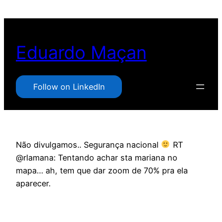
Pular
para
o
Eduardo Maçan
conteúdo
Follow on LinkedIn
Não divulgamos.. Segurança nacional
RT
@rlamana: Tentando achar sta mariana no
mapa… ah, tem que dar zoom de 70% pra ela
aparecer.