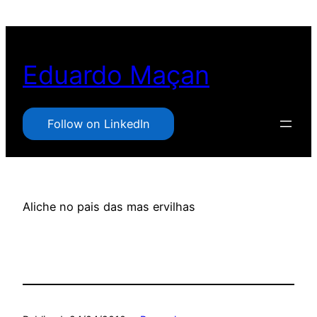
Pular
para
o
Eduardo Maçan
conteúdo
Follow on LinkedIn
Aliche no pais das mas ervilhas