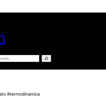
n
squisar
fato #termodinamica