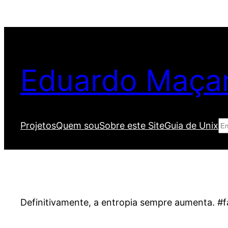
Pular
para
o
conteúdo
Eduardo Maça
Pe
Projetos
Quem sou
Sobre este Site
Guia de Unix
Definitivamente, a entropia sempre aumenta. #