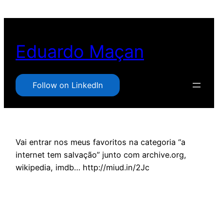
Pular
para
o
Eduardo Maçan
conteúdo
Follow on LinkedIn
Vai entrar nos meus favoritos na categoria “a
internet tem salvação” junto com archive.org,
wikipedia, imdb… http://miud.in/2Jc