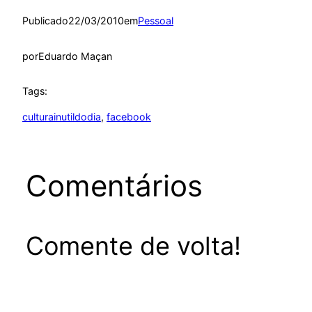
Publicado
22/03/2010
em
Pessoal
por
Eduardo Maçan
Tags:
culturainutildodia
, 
facebook
Comentários
Comente de volta!