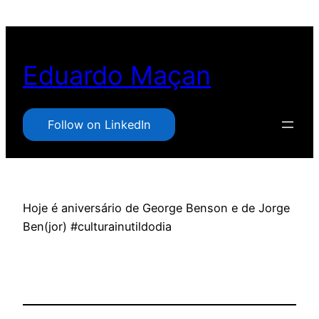
Pular
para
o
Eduardo Maçan
conteúdo
Follow on LinkedIn
Hoje é aniversário de George Benson e de Jorge
Ben(jor) #culturainutildodia