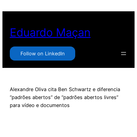
Pular
para
o
Eduardo Maçan
conteúdo
Follow on LinkedIn
Alexandre Oliva cita Ben Schwartz e diferencia
“padrões abertos” de “padrões abertos livres”
para vídeo e documentos