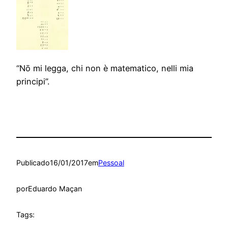
“Nō mi legga, chi non è matematico, nelli mia
principi”.
Publicado
16/01/2017
em
Pessoal
por
Eduardo Maçan
Tags: