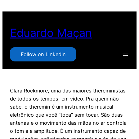
Pular
para
o
Eduardo Maçan
conteúdo
Follow on LinkedIn
Clara Rockmore, uma das maiores thereministas
de todos os tempos, em vídeo. Pra quem não
sabe, o theremin é um instrumento musical
eletrônico que você “toca” sem tocar. São duas
antenas e o movimento das mãos no ar controla
o tom e a amplitude. É um instrumento capaz de
modulações sofisticadas comparáveis às da voz