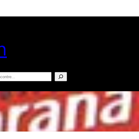
n
squisar