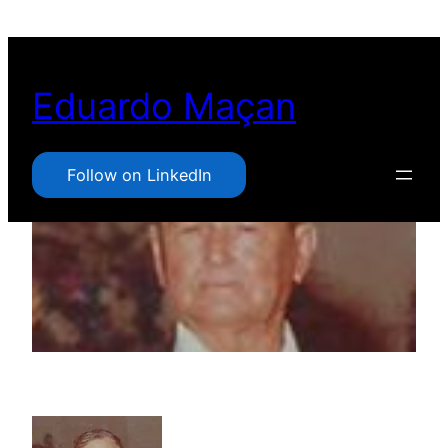
Pular
para
o
Eduardo Maçan
conteúdo
Follow on LinkedIn